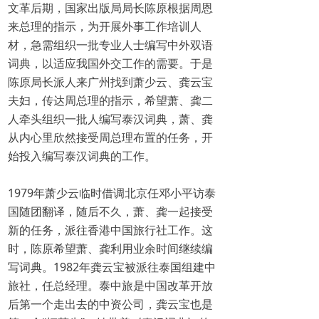
文革后期，国家出版局局长陈原根据周恩
来总理的指示，为开展外事工作培训人
材，急需组织一批专业人士编写中外双语
词典，以适应我国外交工作的需要。于是
陈原局长派人来广州找到萧少云、龚云宝
夫妇，传达周总理的指示，希望萧、龚二
人牵头组织一批人编写泰汉词典，萧、龚
从内心里欣然接受周总理布置的任务，开
始投入编写泰汉词典的工作。
1979年萧少云临时借调北京任邓小平访泰
国随团翻译，随后不久，萧、龚一起接受
新的任务，派往香港中国旅行社工作。这
时，陈原希望萧、龚利用业余时间继续编
写词典。1982年龚云宝被派往泰国组建中
旅社，任总经理。泰中旅是中国改革开放
后第一个走出去的中资公司，龚云宝也是