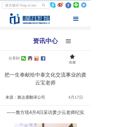
首页
ꄙ
翻译服务
끀
走进越南
资讯中心
끀
资讯中心
끄
学越南语
分享到
收藏
关于我们
把一生奉献给中泰文化交流事业的龚
云宝老师
来源：雅达通翻译公司
4月17日
——詹方瑶4月4日采访萧少云老师纪实