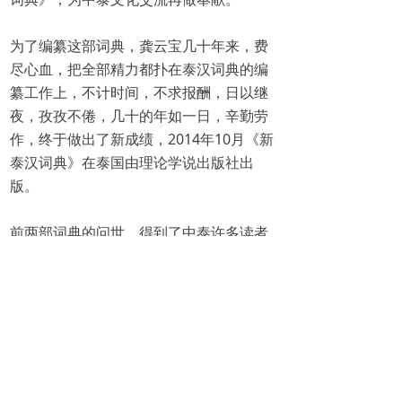
为了编纂这部词典，龚云宝几十年来，费
尽心血，把全部精力都扑在泰汉词典的编
纂工作上，不计时间，不求报酬，日以继
夜，孜孜不倦，几十的年如一日，辛勤劳
作，终于做出了新成绩，2014年10月《新
泰汉词典》在泰国由理论学说出版社出
版。
前两部词典的问世，得到了中泰许多读者
的一致好评，成了中国人学习泰语及秦国
人学习汉语的必备工具，促进了中泰文化
交流。这时，国内出版界强烈要求萧、龚
二位在泰国新版的基础上再加以修改补
充，在中国出版，而且已列入国家出版计
划。这样，萧、龚二人没有停歇，他们不
顾年老、体弱、多病，呕心沥血，又全力