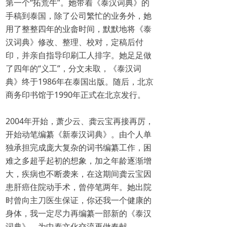
第一个“拓荒牛”。她带着《泰汉词典》的
手稿到泰国，除了公司繁忙的业务外，她
用了整整四年的业畲时间，默默地将《泰
汉词典》修改、整理、校对，定稿后付
印，并亲自指导印刷工人排字。她足足做
了四年的“义工”，分文未取，《泰汉词
典》终于1986年在泰国出版。随后，北京
商务印书馆于1990年正式在北京发行。
2004年开始，萧少云、龚云宝再接再厉，
开始动笔编纂《新泰汉词典》。由个人单
独承担完成庞大复杂的词书编纂工作，困
难之多超乎起初的想象，加之年龄逐渐增
大，疾病也不断袭来，在这期间龚云宝因
患肝癌住院动手术，曾停笔两年。她出院
时曾向主刀医生保证，你还我一个健康的
身体，我一定尽力再编纂一部新的《泰汉
词典》，为中泰文化交流再做奉献。