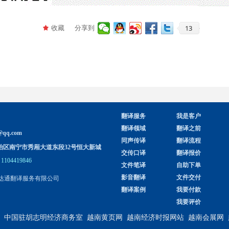
13
收藏
分享到
끄
翻译服务
我是客户
翻译领域
翻译之前
@qq.com
同声传译
翻译流程
治区南宁市秀厢大道东段32号恒大新城
交传口译
翻译报价
1104419846
文件笔译
自助下单
影音翻译
文件交付
达通翻译服务有限公司
翻译案例
我要付款
我要评价
中国驻胡志明经济商务室
越南黄页网
越南经济时报网站
越南会展网