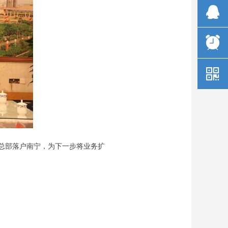
뀩
뀥
낃
总部落户南宁，为下一步将业务扩