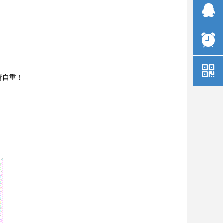
뀩
뀥
낃
请自重！