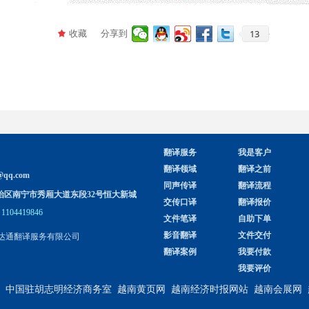
13
收藏
分享到
끄
翻译服务
我是客户
翻译领域
翻译之前
@qq.com
同声传译
翻译流程
治区南宁市秀厢大道东段32号恒大新城
交传口译
翻译报价
1104419846
文件笔译
自助下单
影音翻译
文件交付
达通翻译服务有限公司
翻译案例
我要付款
我要评价
中国驻胡志明经济商务室
越南黄页网
越南经济时报网站
越南会展网