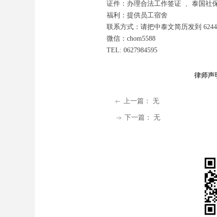
证件：办理合法工作签证 、泰国社
福利：提供员工宿舍
联系方式：请把中泰文简历发到 6244359
微信：chom5588
TEL: 0627984595
律师声
上一篇：
无
ꂃ
下一篇：
无
ꁹ