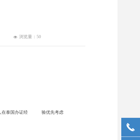
浏览量：
50
넶
中国人在泰国办证经 验优先考虑
끅