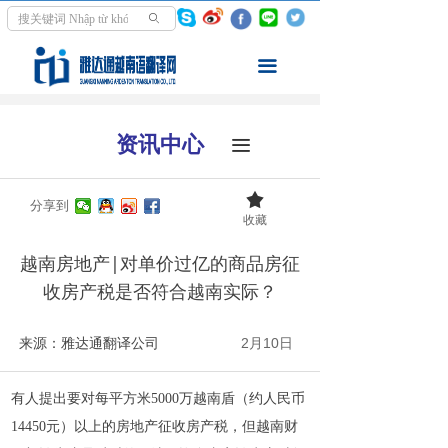
首页
ꄙ
翻译服务
끀
走进越南
资讯中心
끀
资讯中心
끄
学越南语
分享到
收藏
关于我们
越南房地产|对单价过亿的商品房征
收​房产税是否符合越南实际？
来源：雅达通翻译公司
2月10日
有人提出要对每平方米5000万越南盾（约人民币
14450元）以上的房地产征收房产税，但越南财