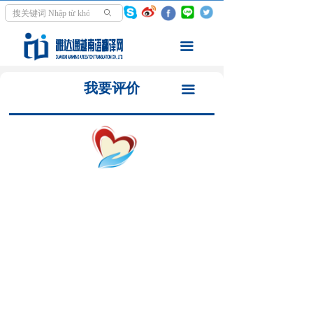
首页
翻译之前
ꄙ
翻译服务
翻译流程
끀
走进越南
翻译报价
我要评价
끀
资讯中心
自助下单
学越南语
交付结算
关于我们
我要付款
我要评价