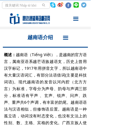
首页
越南语介绍
ꄙ
翻译服务
翻译领域
끀
走进越南
同声传译
越南语介绍
끀
资讯中心
交传口译
概述：
越南语（Tiếng Việt），是越南的官方语
学越南语
文件笔译
言，属南亚语系越芒语族越语支，历史上曾用
汉字标记，1917年用拼音文字，所以越南语中
关于我们
影音翻译
有大量汉语词汇，有部分法语借词(主要是科技
词语)。现代越南语的发音以河内腔（北方方
翻译案例
言）为标准，字母分为声母、韵母与声调三部
分，标准语有平声 、玄声、锐声、问声、跌
声、重声共6个声调，有丰富的韵尾。越南语语
法与汉语相似，但修饰语后置。越南语是一种
孤立语，动词没有时态变化，也没有文法上的
性别、数、主格、宾格的变化。广西京族人使