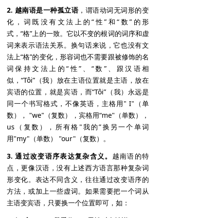
2. 越南语是一种孤立语
，谓语动词无词形的变
化，词既没有文法上的“性”和“数”的形
式，“格”上的一致。它以不变的根词的词序和虚
词来表示语法关系。换句话来说，它也没有文
法上“格”的变化，形容词也不需要跟被修饰的名
词保持文法上的“性”、“数”、跟汉语相
似，“Tôi”（我）放在主语位置就是主语，放在
宾语的位置，就是宾语，而“Tôi”（我）永远是
同一个书写格式，不像英语，主格用" I"（单
数）， "we"（复数），宾格用“me"（单数），
us（复数），所有格"我的”换另一个单词
用"my"（单数） "our"（复数）。
3. 通过改变语序表达复杂含义。
越南语的特
点，更像汉语，没有上述西方语言那种复杂词
形变化。表达不同含义，往往通过改变语序的
方法，或加上一些虚词。如果需要把一个词从
主语变宾语，只要换一个位置即可，如：