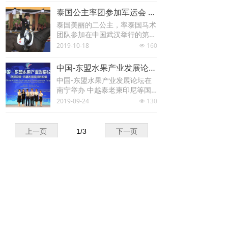
泰国公主率团参加军运会 雅达通公司提供泰语翻译
泰国美丽的二公主，率泰国马术
团队参加在中国武汉举行的第七
界世界军人运动会
2019-10-18
160
넶
中国-东盟水果产业发展论坛在南宁举办
中国-东盟水果产业发展论坛在
南宁举办 中越泰老柬印尼等国
共商发展大计
2019-09-24
130
넶
上一页
1
/
3
下一页
广西南宁雅达通翻译服务有限公司
QQ：
1493941668
手机：
13207712171
电话：
07717711453
邮箱：
1493941668@qq.com
友情链接：雅达通泰语翻译网
넡
电脑
版