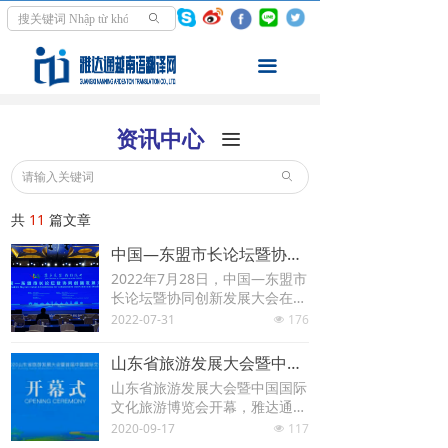
首页
ꄙ
翻译服务
끀
走进越南
资讯中心
끀
资讯中心
ꄙ
学越南语
共
11
篇文章
关于我们
中国—东盟市长论坛暨协同创新发展大会召开 城市决策者们共商城市协同创新发展大计
2022年7月28日，中国—东盟市
长论坛暨协同创新发展大会在中
国山东省德州市召开，来自中国
2022-07-31
176
넶
与东盟国家驻华使节、各大城市
决策者、城市管理专家与学者共
山东省旅游发展大会暨中国国际文化旅游博览会开幕，雅达通翻译公司派出同传翻译团队
同相聚现场或云端，共商城市协
山东省旅游发展大会暨中国国际
同创新发展大计。
文化旅游博览会开幕，雅达通翻
译公司派出同传翻译团队
2020-09-17
117
넶