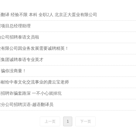
翻译 经验不限 本科 全职2人 北京正大蛋业有限公司
挝项目总经理助理
物公司招聘泰语文员啦
业有限公司因业务发展需要诚聘精英！
涯集团诚聘泰语专业英才
？骗你没商量！
奉献给中泰文化交流事业的龚云宝老师
语招聘诈骗套路深 一不小心就掉坑
建分公司招聘汉语-越语翻译员
上一页
1
下一页