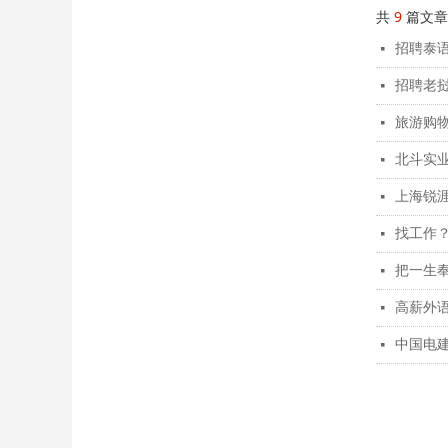
共
9
篇文章
招聘泰语
넷
招聘老
넷
旅游购
넷
北斗实
넷
上海锐
넷
找工作
넷
把一生
넷
高薪外
넷
中国电
넷